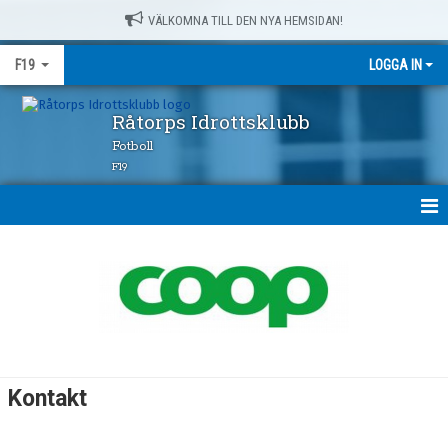
VÄLKOMNA TILL DEN NYA HEMSIDAN!
F19
LOGGA IN
Råtorps Idrottsklubb
Fotboll
F19
HEM
NYHETER
KALENDER
MATCHER
Kontakt
TRUPPEN