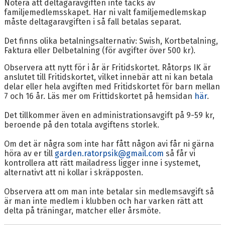
Notera att deltagaravgiften inte täcks av
familjemedlemsskapet. Har ni valt familjemedlemskap
måste deltagaravgiften i så fall betalas separat.
Det finns olika betalningsalternativ: Swish, Kortbetalning,
Faktura eller Delbetalning (för avgifter över 500 kr).
Observera att nytt för i år är Fritidskortet. Råtorps IK är
anslutet till Fritidskortet, vilket innebär att ni kan betala
delar eller hela avgiften med Fritidskortet för barn mellan
7 och 16 år. Läs mer om Frittidskortet på hemsidan
här
.
Det tillkommer även en administrationsavgift på 9-59 kr,
beroende på den totala avgiftens storlek.
Om det är några som inte har fått någon avi får ni gärna
höra av er till
garden.ratorpsik@gmail.com
så får vi
kontrollera att rätt mailadress ligger inne i systemet,
alternativt att ni kollar i skräpposten.
Observera att om man inte betalar sin medlemsavgift så
är man inte medlem i klubben och har varken rätt att
delta på träningar, matcher eller årsmöte.