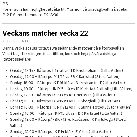
P.S.
För er som har möjlighet att åka till Mörmon på onsdagkväll, så spelar
P12 DM mot Hammarö FK 18:30.
Veckans matcher vecka 22
2026-05-25 14:13
Denna vecka spelas totalt elva spännande matcher på Råtorpsvallen.
Vilket lag i föreningen du än tillhör, kom och heja på våra duktiga
Råtorpsspelare!
Onsdag 18:15 - Råtorps P14 vit vs IFK Kristinehamn (Lilla Vallen)
Onsdag 19:00 - Råtorps P11/12 vs FBK Karlstad (Stora Vallen)
Fredag 18:00 - Råtorps IK P16 blå vs Norrstrands IF (Lilla Vallen)
Lördag 10:00 - Råtorps IK P15 blå vs IF Karlstad Fotboll (Lilla Vallen)
Lördag 12:30 - Råtorps IK P13 vs Rottneros IK (Lilla Vallen)
Lördag 15:30 - Råtorps IK P16 vit vs IFK Skoghall (Lilla Vallen)
Lördag 16:00 - Råtorps IK P11/12 vs IFK Sunne Fotboll (Stora Vallen)
Söndag 10:00 - Råtorps IK P15 vit vs FBK Karlstad (Lilla Vallen)
Söndag 13:00 - Råtorp/FBK F12 vs Rävåsens IK Karlskoga (Stora
Vallen)
Söndag 15:00 - Råtorps IK P14 blå - IF Viken (Lilla Vallen)