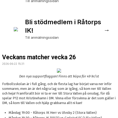
Till anmälningssidan
KANSLI
KALENDER
Bli stödmedlem i Råtorps
VÅRA LAG/TRÄNARE
→
IK!
Till anmälningssidan
SPONSORER
DOKUMENT
Veckans matcher vecka 26
FOLKSAM IDROTTSSKADOR (LÄNK)
2026-06-22 15:31
KIOSK
Den nya supportflaggan! Finns att köpa för 49 kr/st
MEDLEMSKAP OCH AVGIFTER
Fotbollsskolan är i full gång, och de flesta lag har börjat varva ner inför
sommaren, men än är det några lag som är igång, så kom ner till Vallen
och heja! Framförallt bör ni ta er ner till Stora Vallen på onsdag, för då
FRITIDSKORTET
spelar P12 mot Kristinehamn i DM. Vinna eller försvinna är det som gäller i
DM, så kom till Vallen och hjälp grabbarna allt ni kan!
FOTBOLLSSKOLAN 2026
Måndag 19:00 - Råtorps IK Herr vs Ulvsby 2 (Stora Vallen)
TRÄNINGSTIDER 2026
Måndag 19:30 - Råtorps IK P11/12 vs Carlstad FC (Lilla Vallen)