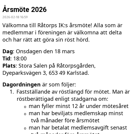
Årsmöte 2026
2026-02-18 16:59
Välkomna till Råtorps IK:s årsmöte! Alla som är
medlemmar i föreningen är välkomna att delta
och har rätt att göra sin röst hörd.
Dag
: Onsdagen den 18 mars
Tid
: 18:00
Plats
: Stora Salen på Råtorpsgården,
Dyeparksvägen 3, 653 49 Karlstad.
Dagordningen
är som följer:
1.
Fastställande av röstlängd för mötet. Man är
röstberättigad enligt stadgarna om:
man fyller minst 12 år under mötesåret
o
man har beviljats medlemskap minst
o
två månader före årsmötet
man har betalat medlemsavgift senast
o