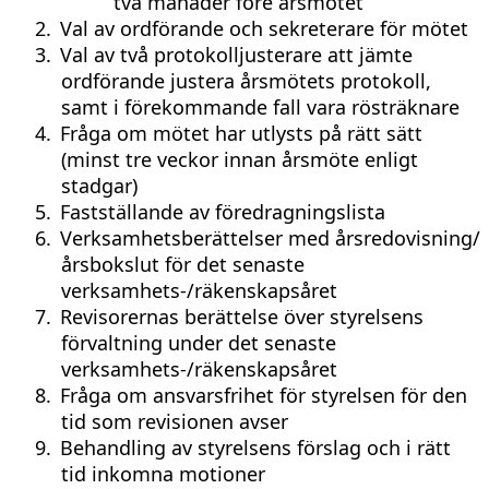
två månader före årsmötet
2.
Val av ordförande och sekreterare för mötet
3.
Val av två protokolljusterare att jämte
ordförande justera årsmötets protokoll,
samt i förekommande fall vara rösträknare
4.
Fråga om mötet har utlysts på rätt sätt
(minst tre veckor innan årsmöte enligt
stadgar)
5.
Fastställande av föredragningslista
6.
Verksamhetsberättelser med årsredovisning/
årsbokslut för det senaste
verksamhets-/räkenskapsåret
7.
Revisorernas berättelse över styrelsens
förvaltning under det senaste
verksamhets-/räkenskapsåret
8.
Fråga om ansvarsfrihet för styrelsen för den
tid som revisionen avser
9.
Behandling av styrelsens förslag och i rätt
tid inkomna motioner