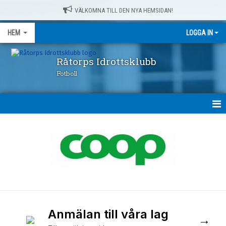
VÄLKOMNA TILL DEN NYA HEMSIDAN!
HEM
LOGGA IN
Råtorps Idrottsklubb
Fotboll
HEM
NYHETER
OM OSS
FÖRENINGSKLÄDER
Anmälan till våra lag
RÅTORPSPRODUKTER
→