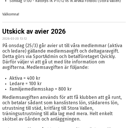
Söndag 17:00 - Råtorps IK P11/12 vs IK Arvika Fotboll (Stora Vallen)
Välkomna!
Utskick av avier 2026
2026-03-20 13:12
På onsdag (25/3) går avier ut till våra medlemmar (aktiva
och ledare) gällande medlemsavgift och deltagaravgift.
Detta görs via SportAdmin och betalföretaget Qvickly.
Därför väljer vi att gå ut med lite information om
avgifterna. Medlemsavgiften är följande:
Aktiva = 400 kr
Ledare = 100 kr
Familjemedlemsskap = 800 kr
Medlemsavgiften används för att få klubben att gå runt,
och betalar sådant som kanslistens lön, städarens lön,
utrustning till städ, kritfärg till Stora Vallen,
träningsutrustning till alla lag med mera. Helt enkelt
skötsel av Gården och anläggningen.