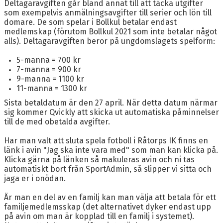
Deltagaravgiften går bland annat till att täcka utgifter
som exempelvis anmälningsavgifter till serier och lön till
domare. De som spelar i Bollkul betalar endast
medlemskap (förutom Bollkul 2021 som inte betalar något
alls). Deltagaravgiften beror på ungdomslagets spelform:
5-manna = 700 kr
7-manna = 900 kr
9-manna = 1100 kr
11-manna = 1300 kr
Sista betaldatum är den 27 april. När detta datum närmar
sig kommer Qvickly att skicka ut automatiska påminnelser
till de med obetalda avgifter.
Har man valt att sluta spela fotboll i Råtorps IK finns en
länk i avin "Jag ska inte vara med" som man kan klicka på.
Klicka gärna på länken så makuleras avin och ni tas
automatiskt bort från SportAdmin, så slipper vi sitta och
jaga er i onödan.
Är man en del av en familj kan man välja att betala för ett
familjemedlemsskap (det alternativet dyker endast upp
på avin om man är kopplad till en familj i systemet).