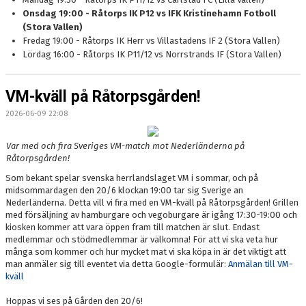
Onsdag 19:00 - Råtorps IK P12 vs IFK Kristinehamn Fotboll
(Stora Vallen)
RUTIN PLANSCHEMA VID MATCHER
Fredag 19:00 - Råtorps IK Herr vs Villastadens IF 2 (Stora Vallen)
Lördag 16:00 - Råtorps IK P11/12 vs Norrstrands IF (Stora Vallen)
KONTAKT
STADIUM
VM-kväll på Råtorpsgården!
2026-06-09 22:08
SPELARREGISTRERING
Var med och fira Sveriges VM-match mot Nederländerna på
NEWBODY 2026
Råtorpsgården!
Som bekant spelar svenska herrlandslaget VM i sommar, och på
midsommardagen den 20/6 klockan 19:00 tar sig Sverige an
Nederländerna. Detta vill vi fira med en VM-kväll på Råtorpsgården! Grillen
med försäljning av hamburgare och vegoburgare är igång 17:30-19:00 och
kiosken kommer att vara öppen fram till matchen är slut. Endast
medlemmar och stödmedlemmar är välkomna! För att vi ska veta hur
många som kommer och hur mycket mat vi ska köpa in är det viktigt att
man anmäler sig till eventet via detta Google-formulär:
Anmälan till VM-
kväll
Hoppas vi ses på Gården den 20/6!