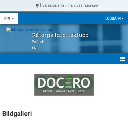
VÄLKOMNA TILL DEN NYA HEMSIDAN!
F19
LOGGA IN
Råtorps Idrottsklubb
Fotboll
F19
HEM
NYHETER
KALENDER
MATCHER
Bildgalleri
TRUPPEN