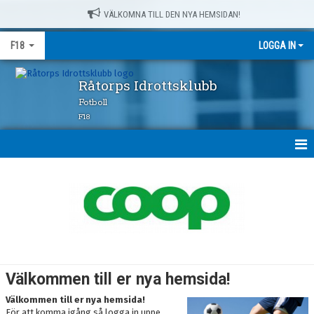
VÄLKOMNA TILL DEN NYA HEMSIDAN!
F18
LOGGA IN
Råtorps Idrottsklubb
Fotboll
F18
HEM
NYHETER
KALENDER
MATCHER
Välkommen till er nya hemsida!
TRUPPEN
Välkommen till er nya hemsida!
För att komma igång så logga in uppe