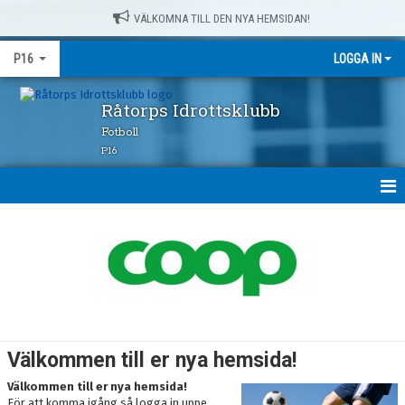
VÄLKOMNA TILL DEN NYA HEMSIDAN!
P16
LOGGA IN
Råtorps Idrottsklubb
Fotboll
P16
HEM
NYHETER
KALENDER
MATCHER
Välkommen till er nya hemsida!
TRUPPEN
Välkommen till er nya hemsida!
För att komma igång så logga in uppe