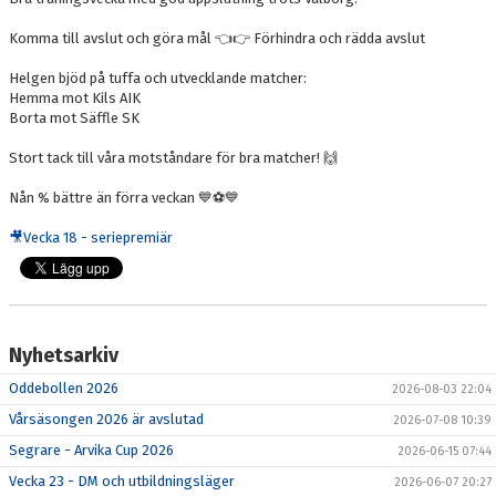
BILDGALLERI
Komma till avslut och göra mål 👈👉 Förhindra och rädda avslut
DOKUMENT
Helgen bjöd på tuffa och utvecklande matcher:
Hemma mot Kils AIK
KONTAKT
Borta mot Säffle SK
MERCH
Stort tack till våra motståndare för bra matcher! 🙌
Nån % bättre än förra veckan 💙⚽💙
🎥
Vecka 18 - seriepremiär
Nyhetsarkiv
Oddebollen 2026
2026-08-03 22:04
Vårsäsongen 2026 är avslutad
2026-07-08 10:39
Segrare - Arvika Cup 2026
2026-06-15 07:44
Vecka 23 - DM och utbildningsläger
2026-06-07 20:27