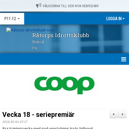
VÄLKOMNA TILL DEN NYA HEMSIDAN!
P11-12
LOGGA IN
Råtorps Idrottsklubb
Fotboll
P12
HEM
NYHETER
KALENDER
MATCHER
Vecka 18 - seriepremiär
<
>
TRUPPEN
2026-05-04 07:27
Bra träningsvecka med god uppslutning trots Valborg!