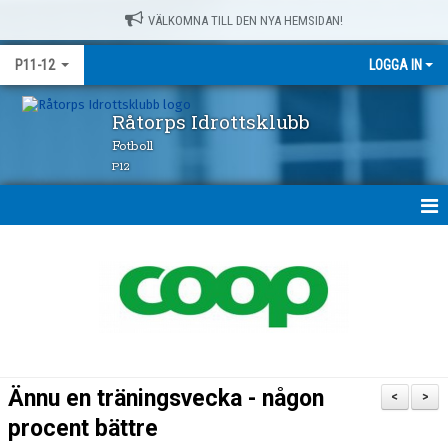
VÄLKOMNA TILL DEN NYA HEMSIDAN!
P11-12
LOGGA IN
Råtorps Idrottsklubb
Fotboll
P12
HEM
NYHETER
KALENDER
MATCHER
Ännu en träningsvecka - någon
<
>
TRUPPEN
procent bättre