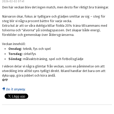
2026-02-02 07:41
BILDGALLERI
Den här veckan blev det ingen match, men desto fler riktigt bra träningar.
DOKUMENT
Närvaron ökar, fokus är tydligare och glädjen smittar av sig – steg för
steg blir vi några procent bättre för varje vecka.
KONTAKT
Extra kul är att se våra duktiga killar födda 2014 träna tillsammans med
tolvorna och "älvorna" på söndagspassen. Det skapar både energi,
förebilder och gemenskap över åldersgränserna.
MERCH
Veckan innehöll:
Onsdag:
teknik, fys och spel
Torsdag:
cirkelfys
Söndag:
målvaktsträning, spel och fotbollsglädje
I videon delar vi några glimtar från veckan, som en påminnelse om att
utveckling inte alltid syns tydligt direkt. Ibland handlar det bara om att
dyka upp, göra jobbet och köra ändå.
⚽💙
🎥
Do it anyway.