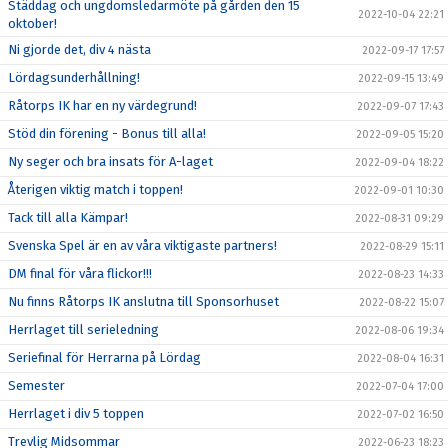
Städdag och ungdomsledarmöte på gården den 15
2022-10-04 22:21
oktober!
Ni gjorde det, div 4 nästa
2022-09-17 17:57
Lördagsunderhållning!
2022-09-15 13:49
Råtorps IK har en ny värdegrund!
2022-09-07 17:43
Stöd din förening - Bonus till alla!
2022-09-05 15:20
Ny seger och bra insats för A-laget
2022-09-04 18:22
Återigen viktig match i toppen!
2022-09-01 10:30
Tack till alla Kämpar!
2022-08-31 09:29
Svenska Spel är en av våra viktigaste partners!
2022-08-29 15:11
DM final för våra flickor!!!
2022-08-23 14:33
Nu finns Råtorps IK anslutna till Sponsorhuset
2022-08-22 15:07
Herrlaget till serieledning
2022-08-06 19:34
Seriefinal för Herrarna på Lördag
2022-08-04 16:31
Semester
2022-07-04 17:00
Herrlaget i div 5 toppen
2022-07-02 16:50
Trevlig Midsommar
2022-06-23 18:23