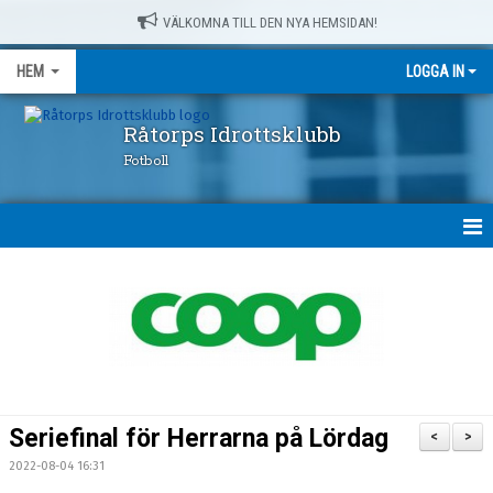
VÄLKOMNA TILL DEN NYA HEMSIDAN!
HEM
LOGGA IN
Råtorps Idrottsklubb
Fotboll
HEM
NYHETER
OM OSS
FÖRENINGSKLÄDER
Seriefinal för Herrarna på Lördag
<
>
RÅTORPSPRODUKTER
2022-08-04 16:31