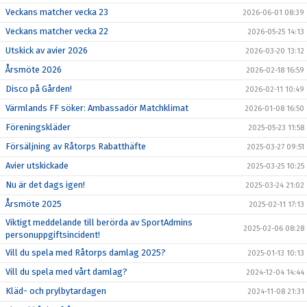
Veckans matcher vecka 23
2026-06-01 08:39
RUTIN PLANSCHEMA VID MATCHER
Veckans matcher vecka 22
2026-05-25 14:13
Utskick av avier 2026
2026-03-20 13:12
KONTAKT
Årsmöte 2026
2026-02-18 16:59
STADIUM
Disco på Gården!
2026-02-11 10:49
Värmlands FF söker: Ambassadör Matchklimat
2026-01-08 16:50
SPELARREGISTRERING
Föreningskläder
2025-05-23 11:58
Försäljning av Råtorps Rabatthäfte
NEWBODY 2026
2025-03-27 09:51
Avier utskickade
2025-03-25 10:25
Nu är det dags igen!
2025-03-24 21:02
Årsmöte 2025
2025-02-11 17:13
Viktigt meddelande till berörda av SportAdmins
2025-02-06 08:28
personuppgiftsincident!
Vill du spela med Råtorps damlag 2025?
2025-01-13 10:13
Vill du spela med vårt damlag?
2024-12-04 14:44
Kläd- och prylbytardagen
2024-11-08 21:31