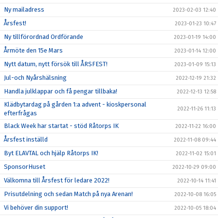
Ny mailadress
2023-02-03 12:40
Årsfest!
2023-01-23 10:47
Ny tillförordnad Ordförande
2023-01-19 14:00
Årmöte den 15e Mars
2023-01-14 12:00
Nytt datum, nytt försök till ÅRSFEST!
2023-01-09 15:13
Jul-och Nyårshälsning
2022-12-19 21:32
Handla julklappar och få pengar tillbaka!
2022-12-13 12:58
Klädbytardag på gården 1:a advent - kioskpersonal
2022-11-26 11:13
efterfrågas
Black Week har startat - stöd Råtorps IK
2022-11-22 16:00
Årsfest inställd
2022-11-08 09:44
Byt ELAVTAL och hjälp Råtorps IK!
2022-11-02 15:01
SponsorHuset
2022-10-29 09:00
Välkomna till Årsfest för ledare 2022!
2022-10-14 11:41
Prisutdelning och sedan Match på nya Arenan!
2022-10-08 16:05
Vi behöver din support!
2022-10-05 18:04