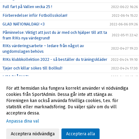
Full fart på Vallen vecka 25 !
2022-06-22 16:26
Förberedelser inför Fotbollsskolan!
2022-06-14 15:22
GLAD NATIONALDAG! <3
2022-06-06 09:26
Påminnelse: Viktigt att just du är med och hjälper till att ta
2022-05-11 22:42
fram RIKs nya värdegrund!
RIKs värderingsarbete – ledare från något av
2022-04-27 19:23
ungdomslagen behövs
RIKs klubbkollektion 2022 - så beställer du träningskläder
2022-04-24 19:10
Tjejer och killar sökes till Bollkul!
2022-04-24 17:30
LIRA BLÅGULT!
2022-04-03 12:45
Glöm inte stödja Föreningen när du handlar! :D
2022-03-11 14:09
För att hemsidan ska fungera korrekt använder vi nödvändiga
Välkomna till vår nya hemsida!
cookies från SportAdmin. Dessa går inte att stänga av.
2022-02-24 08:33
Föreningen kan också använda frivilliga cookies, t.ex. för
Feriearbetare
2022-02-22 08:30
statistik eller marknadsföring. Du väljer själv om du vill
acceptera dessa.
Anpassa dina val
Cookie-inställningar
Gå till Webbversion
Acceptera nödvändiga
Acceptera alla