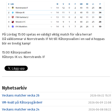
KANSLI
KALENDER
VÅRA LAG/TRÄNARE
På Lördag 15:00 spelas en väldigt viktig match för våra herrar!
SPONSORER
Då välklomnar vi Norrstrands IF hit till Råtorpsvallen i en vad vi hoppas
blir en trevlig kamp!
DOKUMENT
15:00 Råtorpsvallen
Råtorps IK v.s. Norrstrands IF
FOLKSAM IDROTTSSKADOR (LÄNK)
KIOSK
MEDLEMSKAP OCH AVGIFTER
Nyhetsarkiv
FRITIDSKORTET
Veckans matcher vecka 26
2026-06-22 15:31
FOTBOLLSSKOLAN 2026
VM-kväll på Råtorpsgården!
2026-06-09 22:08
Veckans matcher vecka 24
2026-06-08 08:22
TRÄNINGSTIDER 2026