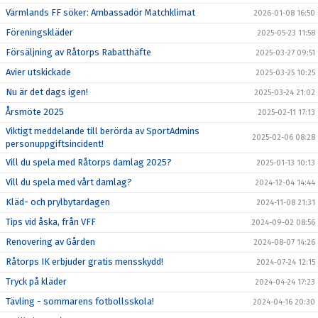
Värmlands FF söker: Ambassadör Matchklimat
2026-01-08 16:50
RUTIN PLANSCHEMA VID MATCHER
Föreningskläder
2025-05-23 11:58
Försäljning av Råtorps Rabatthäfte
2025-03-27 09:51
KONTAKT
Avier utskickade
2025-03-25 10:25
STADIUM
Nu är det dags igen!
2025-03-24 21:02
Årsmöte 2025
2025-02-11 17:13
SPELARREGISTRERING
Viktigt meddelande till berörda av SportAdmins
2025-02-06 08:28
personuppgiftsincident!
NEWBODY 2026
Vill du spela med Råtorps damlag 2025?
2025-01-13 10:13
Vill du spela med vårt damlag?
2024-12-04 14:44
Kläd- och prylbytardagen
2024-11-08 21:31
Tips vid åska, från VFF
2024-09-02 08:56
Renovering av Gården
2024-08-07 14:26
Råtorps IK erbjuder gratis mensskydd!
2024-07-24 12:15
Tryck på kläder
2024-04-24 17:23
Tävling - sommarens fotbollsskola!
2024-04-16 20:30