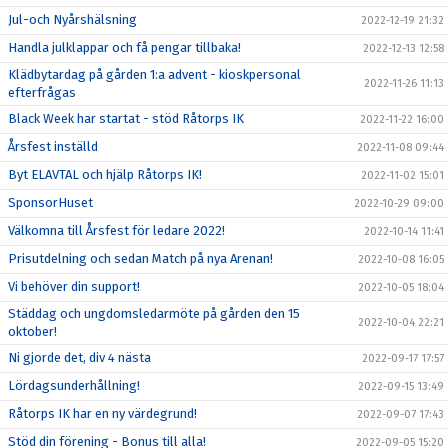
Jul-och Nyårshälsning
2022-12-19 21:32
Handla julklappar och få pengar tillbaka!
2022-12-13 12:58
Klädbytardag på gården 1:a advent - kioskpersonal
2022-11-26 11:13
efterfrågas
Black Week har startat - stöd Råtorps IK
2022-11-22 16:00
Årsfest inställd
2022-11-08 09:44
Byt ELAVTAL och hjälp Råtorps IK!
2022-11-02 15:01
SponsorHuset
2022-10-29 09:00
Välkomna till Årsfest för ledare 2022!
2022-10-14 11:41
Prisutdelning och sedan Match på nya Arenan!
2022-10-08 16:05
Vi behöver din support!
2022-10-05 18:04
Städdag och ungdomsledarmöte på gården den 15
2022-10-04 22:21
oktober!
Ni gjorde det, div 4 nästa
2022-09-17 17:57
Lördagsunderhållning!
2022-09-15 13:49
Råtorps IK har en ny värdegrund!
2022-09-07 17:43
Stöd din förening - Bonus till alla!
2022-09-05 15:20