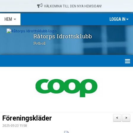
VÄLKOMNA TILL DEN NYA HEMSIDAN!
HEM
LOGGA IN
Råtorps Idrottsklubb
Fotboll
HEM
NYHETER
OM OSS
FÖRENINGSKLÄDER
Föreningskläder
<
>
RÅTORPSPRODUKTER
2025-05-23 11:58