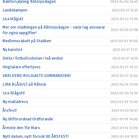
Bakförsäljning Råtorpsdagen
2023-04-04 14:43
Landskampen
2023-03-31 12:25
Lira blågult
2023-03-22 13:10
Mer om städningen på Råtorpsdagen - varje lag ansvarar
2023-03-20 07:58
för egna uppgifter!
Medlemsrabatt på Stadium
2023-03-01 19:00
Ny kanslist
2023-02-27 17:17
Delta i fotbollsskolan i två veckor
2023-02-27 15:15
Högtalare efterlyses
2023-02-21 19:23
VÄRLDENS ROLIGASTE SOMMARJOBB!
2023-02-17 12:00
LIRA BLÅGULT på Råtorp
2023-02-14 11:00
Lira Blågult!
2023-02-04 12:10
Ny mailadress
2023-02-03 12:40
Årsfest!
2023-01-23 10:47
Ny tillförordnad Ordförande
2023-01-19 14:00
Årmöte den 15e Mars
2023-01-14 12:00
Nytt datum, nytt försök till ÅRSFEST!
2023-01-09 15:13