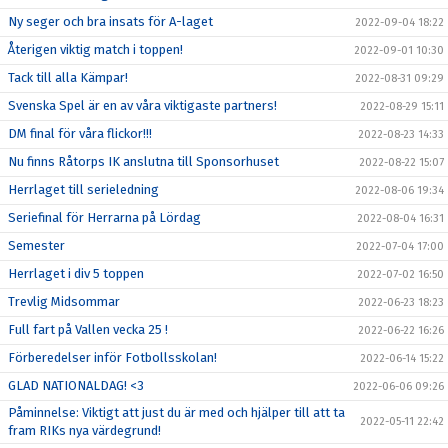
Ny seger och bra insats för A-laget
2022-09-04 18:22
Återigen viktig match i toppen!
2022-09-01 10:30
Tack till alla Kämpar!
2022-08-31 09:29
Svenska Spel är en av våra viktigaste partners!
2022-08-29 15:11
DM final för våra flickor!!!
2022-08-23 14:33
Nu finns Råtorps IK anslutna till Sponsorhuset
2022-08-22 15:07
Herrlaget till serieledning
2022-08-06 19:34
Seriefinal för Herrarna på Lördag
2022-08-04 16:31
Semester
2022-07-04 17:00
Herrlaget i div 5 toppen
2022-07-02 16:50
Trevlig Midsommar
2022-06-23 18:23
Full fart på Vallen vecka 25 !
2022-06-22 16:26
Förberedelser inför Fotbollsskolan!
2022-06-14 15:22
GLAD NATIONALDAG! <3
2022-06-06 09:26
Påminnelse: Viktigt att just du är med och hjälper till att ta
2022-05-11 22:42
fram RIKs nya värdegrund!