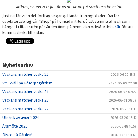
KANSLI
Adidas, Squad25 tr jkt, finns att köpa på Stadiums hemsida
Just nu får vi en del förfrågningar gällande träningskläder. Därför
KALENDER
uppdaterade jag vår "Shop" på hemsidan lite, så att samma affisch som
hänger i Lilla Entrén på Gården finns på hemsidan också. Klicka
här
för att
VÅRA LAG/TRÄNARE
komma direkt till sidan.
SPONSORER
DOKUMENT
Nyhetsarkiv
FOLKSAM IDROTTSSKADOR (LÄNK)
Veckans matcher vecka 26
2026-06-22 15:31
VM-kväll på Råtorpsgården!
2026-06-09 22:08
KIOSK
Veckans matcher vecka 24
2026-06-08 08:22
MEDLEMSKAP OCH AVGIFTER
Veckans matcher vecka 23
2026-06-01 08:39
Veckans matcher vecka 22
2026-05-25 14:13
FRITIDSKORTET
Utskick av avier 2026
2026-03-20 13:12
FOTBOLLSSKOLAN 2026
Årsmöte 2026
2026-02-18 16:59
Disco på Gården!
2026-02-11 10:49
TRÄNINGSTIDER 2026