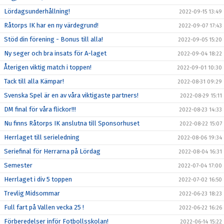
Lördagsunderhållning!
2022-09-15 13:49
Råtorps IK har en ny värdegrund!
2022-09-07 17:43
Stöd din förening - Bonus till alla!
2022-09-05 15:20
Ny seger och bra insats för A-laget
2022-09-04 18:22
Återigen viktig match i toppen!
2022-09-01 10:30
Tack till alla Kämpar!
2022-08-31 09:29
Svenska Spel är en av våra viktigaste partners!
2022-08-29 15:11
DM final för våra flickor!!!
2022-08-23 14:33
Nu finns Råtorps IK anslutna till Sponsorhuset
2022-08-22 15:07
Herrlaget till serieledning
2022-08-06 19:34
Seriefinal för Herrarna på Lördag
2022-08-04 16:31
Semester
2022-07-04 17:00
Herrlaget i div 5 toppen
2022-07-02 16:50
Trevlig Midsommar
2022-06-23 18:23
Full fart på Vallen vecka 25 !
2022-06-22 16:26
Förberedelser inför Fotbollsskolan!
2022-06-14 15:22