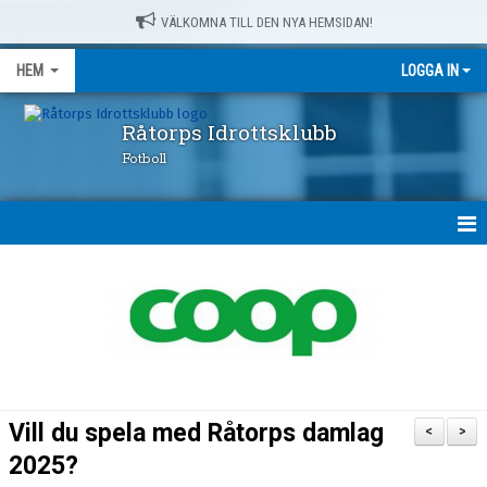
VÄLKOMNA TILL DEN NYA HEMSIDAN!
HEM
LOGGA IN
Råtorps Idrottsklubb
Fotboll
HEM
NYHETER
OM OSS
FÖRENINGSKLÄDER
Vill du spela med Råtorps damlag
<
>
RÅTORPSPRODUKTER
2025?