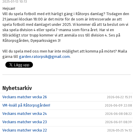
2025-01-13 10:13
KANSLI
Hejsan!
Vill du spela fotboll med ett härligt gäng i Råtorps damlag? Tisdagen den
KALENDER
21 januari klockan 18:00 är det möte för de som är intresserade av att
spela fotboll med damlaget under 2025. Vi kommer då att ta beslut om vi
ska spela division 4 eller spela 7-manna som förra året. Har vi en
VÅRA LAG/TRÄNARE
tillräckligt stor trupp kommer vi att anmäla oss till division 4. Ses på
Råtorpsgården, Dyeparksvägen 3!
SPONSORER
Vill du spela med oss men har inte möjlighet att komma på mötet? Maila
DOKUMENT
gärna till
garden.ratorpsik@gmail.com
.
FOLKSAM IDROTTSSKADOR (LÄNK)
KIOSK
Nyhetsarkiv
MEDLEMSKAP OCH AVGIFTER
Veckans matcher vecka 26
2026-06-22 15:31
VM-kväll på Råtorpsgården!
2026-06-09 22:08
FRITIDSKORTET
Veckans matcher vecka 24
2026-06-08 08:22
FOTBOLLSSKOLAN 2026
Veckans matcher vecka 23
2026-06-01 08:39
Veckans matcher vecka 22
2026-05-25 14:13
TRÄNINGSTIDER 2026