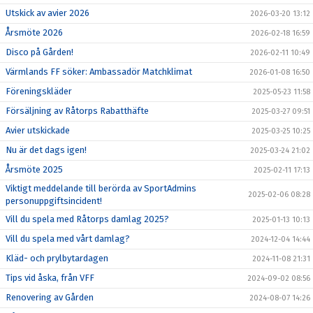
Utskick av avier 2026
2026-03-20 13:12
RUTIN PLANSCHEMA VID MATCHER
Årsmöte 2026
2026-02-18 16:59
Disco på Gården!
2026-02-11 10:49
KONTAKT
Värmlands FF söker: Ambassadör Matchklimat
2026-01-08 16:50
STADIUM
Föreningskläder
2025-05-23 11:58
Försäljning av Råtorps Rabatthäfte
2025-03-27 09:51
SPELARREGISTRERING
Avier utskickade
2025-03-25 10:25
NEWBODY 2026
Nu är det dags igen!
2025-03-24 21:02
Årsmöte 2025
2025-02-11 17:13
Viktigt meddelande till berörda av SportAdmins
2025-02-06 08:28
personuppgiftsincident!
Vill du spela med Råtorps damlag 2025?
2025-01-13 10:13
Vill du spela med vårt damlag?
2024-12-04 14:44
Kläd- och prylbytardagen
2024-11-08 21:31
Tips vid åska, från VFF
2024-09-02 08:56
Renovering av Gården
2024-08-07 14:26