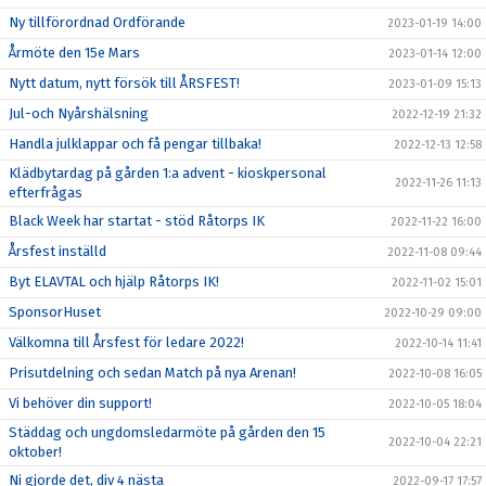
Ny tillförordnad Ordförande
2023-01-19 14:00
Årmöte den 15e Mars
2023-01-14 12:00
Nytt datum, nytt försök till ÅRSFEST!
2023-01-09 15:13
Jul-och Nyårshälsning
2022-12-19 21:32
Handla julklappar och få pengar tillbaka!
2022-12-13 12:58
Klädbytardag på gården 1:a advent - kioskpersonal
2022-11-26 11:13
efterfrågas
Black Week har startat - stöd Råtorps IK
2022-11-22 16:00
Årsfest inställd
2022-11-08 09:44
Byt ELAVTAL och hjälp Råtorps IK!
2022-11-02 15:01
SponsorHuset
2022-10-29 09:00
Välkomna till Årsfest för ledare 2022!
2022-10-14 11:41
Prisutdelning och sedan Match på nya Arenan!
2022-10-08 16:05
Vi behöver din support!
2022-10-05 18:04
Städdag och ungdomsledarmöte på gården den 15
2022-10-04 22:21
oktober!
Ni gjorde det, div 4 nästa
2022-09-17 17:57