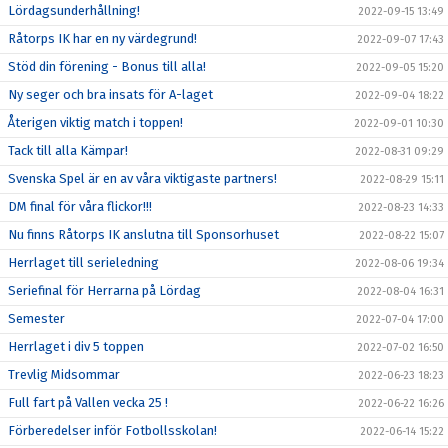
Lördagsunderhållning!
2022-09-15 13:49
Råtorps IK har en ny värdegrund!
2022-09-07 17:43
Stöd din förening - Bonus till alla!
2022-09-05 15:20
Ny seger och bra insats för A-laget
2022-09-04 18:22
Återigen viktig match i toppen!
2022-09-01 10:30
Tack till alla Kämpar!
2022-08-31 09:29
Svenska Spel är en av våra viktigaste partners!
2022-08-29 15:11
DM final för våra flickor!!!
2022-08-23 14:33
Nu finns Råtorps IK anslutna till Sponsorhuset
2022-08-22 15:07
Herrlaget till serieledning
2022-08-06 19:34
Seriefinal för Herrarna på Lördag
2022-08-04 16:31
Semester
2022-07-04 17:00
Herrlaget i div 5 toppen
2022-07-02 16:50
Trevlig Midsommar
2022-06-23 18:23
Full fart på Vallen vecka 25 !
2022-06-22 16:26
Förberedelser inför Fotbollsskolan!
2022-06-14 15:22