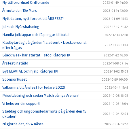
Ny tillförordnad Ordförande
2023-01-19 14:00
Årmöte den 15e Mars
2023-01-14 12:00
Nytt datum, nytt försök till ÅRSFEST!
2023-01-09 15:13
Jul-och Nyårshälsning
2022-12-19 21:32
Handla julklappar och få pengar tillbaka!
2022-12-13 12:58
Klädbytardag på gården 1:a advent - kioskpersonal
2022-11-26 11:13
efterfrågas
Black Week har startat - stöd Råtorps IK
2022-11-22 16:00
Årsfest inställd
2022-11-08 09:44
Byt ELAVTAL och hjälp Råtorps IK!
2022-11-02 15:01
SponsorHuset
2022-10-29 09:00
Välkomna till Årsfest för ledare 2022!
2022-10-14 11:41
Prisutdelning och sedan Match på nya Arenan!
2022-10-08 16:05
Vi behöver din support!
2022-10-05 18:04
Städdag och ungdomsledarmöte på gården den 15
2022-10-04 22:21
oktober!
Ni gjorde det, div 4 nästa
2022-09-17 17:57