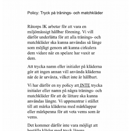
KANSLI
KALENDER
VÅRA LAG/TRÄNARE
SPONSORER
DOKUMENT
FOLKSAM IDROTTSSKADOR (LÄNK)
KIOSK
MEDLEMSKAP OCH AVGIFTER
FRITIDSKORTET
FOTBOLLSSKOLAN 2026
TRÄNINGSTIDER 2026