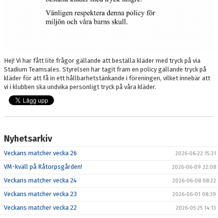
RUTIN PLANSCHEMA VID MATCHER
KONTAKT
Hej! Vi har fått lite frågor gällande att beställa kläder med tryck på via
STADIUM
Stadium Teamsales. Styrelsen har tagit fram en policy gällande tryck på
kläder för att få in ett hållbarhetstänkande i föreningen, vilket innebär att
SPELARREGISTRERING
vi i klubben ska undvika personligt tryck på våra kläder.
NEWBODY 2026
Nyhetsarkiv
Veckans matcher vecka 26
2026-06-22 15:31
VM-kväll på Råtorpsgården!
2026-06-09 22:08
Veckans matcher vecka 24
2026-06-08 08:22
Veckans matcher vecka 23
2026-06-01 08:39
Veckans matcher vecka 22
2026-05-25 14:13