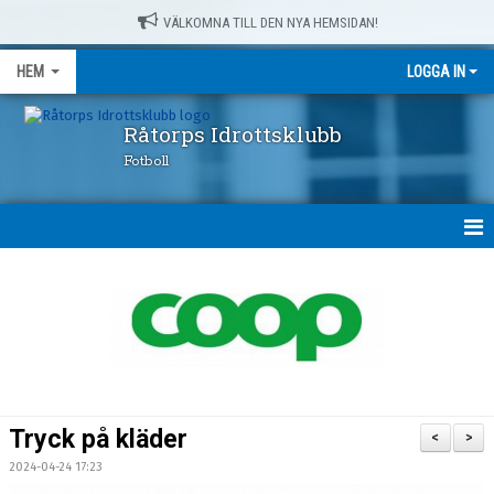
VÄLKOMNA TILL DEN NYA HEMSIDAN!
HEM
LOGGA IN
Råtorps Idrottsklubb
Fotboll
HEM
NYHETER
OM OSS
FÖRENINGSKLÄDER
Tryck på kläder
<
>
RÅTORPSPRODUKTER
2024-04-24 17:23