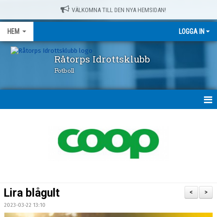
VÄLKOMNA TILL DEN NYA HEMSIDAN!
HEM
LOGGA IN
Råtorps Idrottsklubb
Fotboll
HEM
NYHETER
OM OSS
FÖRENINGSKLÄDER
Lira blågult
<
>
RÅTORPSPRODUKTER
2023-03-22 13:10