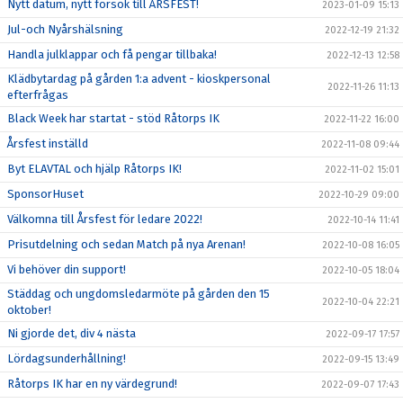
Nytt datum, nytt försök till ÅRSFEST!
2023-01-09 15:13
Jul-och Nyårshälsning
2022-12-19 21:32
Handla julklappar och få pengar tillbaka!
2022-12-13 12:58
Klädbytardag på gården 1:a advent - kioskpersonal
2022-11-26 11:13
efterfrågas
Black Week har startat - stöd Råtorps IK
2022-11-22 16:00
Årsfest inställd
2022-11-08 09:44
Byt ELAVTAL och hjälp Råtorps IK!
2022-11-02 15:01
SponsorHuset
2022-10-29 09:00
Välkomna till Årsfest för ledare 2022!
2022-10-14 11:41
Prisutdelning och sedan Match på nya Arenan!
2022-10-08 16:05
Vi behöver din support!
2022-10-05 18:04
Städdag och ungdomsledarmöte på gården den 15
2022-10-04 22:21
oktober!
Ni gjorde det, div 4 nästa
2022-09-17 17:57
Lördagsunderhållning!
2022-09-15 13:49
Råtorps IK har en ny värdegrund!
2022-09-07 17:43