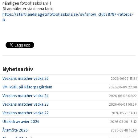
nämligen fotbollsskolan! :)
Ni anmäler er via denna länk:
RUTIN PLANSCHEMA VID MATCHER
https://start.landslagetsfotbollsskola.se/sv/show_club/8787-ratorps-
ik
KONTAKT
STADIUM
SPELARREGISTRERING
NEWBODY 2026
Nyhetsarkiv
Veckans matcher vecka 26
2026-06-22 15:31
VM-kväll på Råtorpsgården!
2026-06-09 22:08
Veckans matcher vecka 24
2026-06-08 08:22
Veckans matcher vecka 23
2026-06-01 08:39
Veckans matcher vecka 22
2026-05-25 14:13
Utskick av avier 2026
2026-03-20 13:12
Årsmöte 2026
2026-02-18 16:59