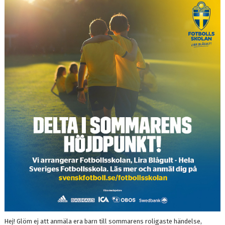
KANSLI
KALENDER
VÅRA LAG/TRÄNARE
SPONSORER
DOKUMENT
FOLKSAM IDROTTSSKADOR (LÄNK)
KIOSK
MEDLEMSKAP OCH AVGIFTER
FRITIDSKORTET
FOTBOLLSSKOLAN 2026
Hej! Glöm ej att anmäla era barn till sommarens roligaste händelse,
TRÄNINGSTIDER 2026