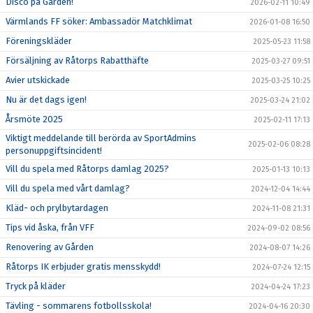
Disco på Gården!
2026-02-11 10:49
Värmlands FF söker: Ambassadör Matchklimat
2026-01-08 16:50
Föreningskläder
2025-05-23 11:58
Försäljning av Råtorps Rabatthäfte
2025-03-27 09:51
Avier utskickade
2025-03-25 10:25
Nu är det dags igen!
2025-03-24 21:02
Årsmöte 2025
2025-02-11 17:13
Viktigt meddelande till berörda av SportAdmins
2025-02-06 08:28
personuppgiftsincident!
Vill du spela med Råtorps damlag 2025?
2025-01-13 10:13
Vill du spela med vårt damlag?
2024-12-04 14:44
Kläd- och prylbytardagen
2024-11-08 21:31
Tips vid åska, från VFF
2024-09-02 08:56
Renovering av Gården
2024-08-07 14:26
Råtorps IK erbjuder gratis mensskydd!
2024-07-24 12:15
Tryck på kläder
2024-04-24 17:23
Tävling - sommarens fotbollsskola!
2024-04-16 20:30