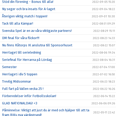
Stöd din förening - Bonus till alla!
2022-09-05 15:20
Ny seger och bra insats för A-laget
2022-09-04 18:22
Återigen viktig match i toppen!
2022-09-01 10:30
Tack till alla Kämpar!
2022-08-31 09:29
Svenska Spel är en av våra viktigaste partners!
2022-08-29 15:11
DM final för våra flickor!!!
2022-08-23 14:33
Nu finns Råtorps IK anslutna till Sponsorhuset
2022-08-22 15:07
Herrlaget till serieledning
2022-08-06 19:34
Seriefinal för Herrarna på Lördag
2022-08-04 16:31
Semester
2022-07-04 17:00
Herrlaget i div 5 toppen
2022-07-02 16:50
Trevlig Midsommar
2022-06-23 18:23
Full fart på Vallen vecka 25 !
2022-06-22 16:26
Förberedelser inför Fotbollsskolan!
2022-06-14 15:22
GLAD NATIONALDAG! <3
2022-06-06 09:26
Påminnelse: Viktigt att just du är med och hjälper till att ta
2022-05-11 22:42
fram RIKs nya värdegrund!