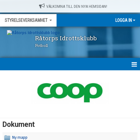
VÄLKOMNA TILL DEN NYA HEMSIDAN!
STYRELSEVERKSAMHET
LOGGA IN
Råtorps Idrottsklubb
Fotboll
HEM
NYHETER
KALENDER
MEDLEMMAR
Dokument
BILDGALLERI
Ny mapp