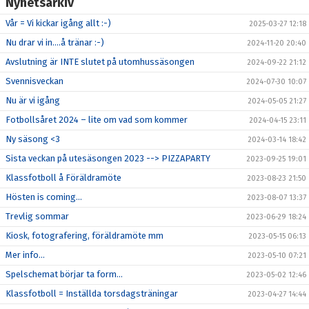
Nyhetsarkiv
Vår = Vi kickar igång allt :-)
2025-03-27 12:18
Nu drar vi in....å tränar :-)
2024-11-20 20:40
Avslutning är INTE slutet på utomhussäsongen
2024-09-22 21:12
Svennisveckan
2024-07-30 10:07
Nu är vi igång
2024-05-05 21:27
Fotbollsåret 2024 – lite om vad som kommer
2024-04-15 23:11
Ny säsong <3
2024-03-14 18:42
Sista veckan på utesäsongen 2023 --> PIZZAPARTY
2023-09-25 19:01
Klassfotboll å Föräldramöte
2023-08-23 21:50
Hösten is coming...
2023-08-07 13:37
Trevlig sommar
2023-06-29 18:24
Kiosk, fotografering, föräldramöte mm
2023-05-15 06:13
Mer info...
2023-05-10 07:21
Spelschemat börjar ta form...
2023-05-02 12:46
Klassfotboll = Inställda torsdagsträningar
2023-04-27 14:44