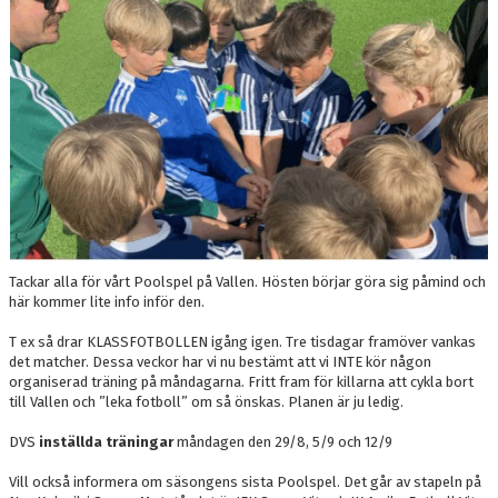
BILDGALLERI
DOKUMENT
KONTAKT
Tackar alla för vårt Poolspel på Vallen. Hösten börjar göra sig påmind och
här kommer lite info inför den.
T ex så drar KLASSFOTBOLLEN igång igen. Tre tisdagar framöver vankas
det matcher. Dessa veckor har vi nu bestämt att vi INTE kör någon
organiserad träning på måndagarna. Fritt fram för killarna att cykla bort
till Vallen och ”leka fotboll” om så önskas. Planen är ju ledig.
DVS
inställda träningar
måndagen den 29/8, 5/9 och 12/9
Vill också informera om säsongens sista Poolspel. Det går av stapeln på