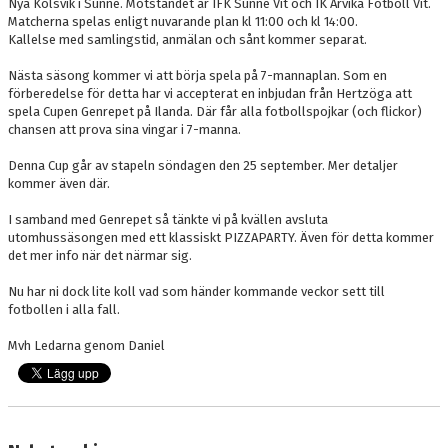
Nya Kolsvik i Sunne. Motståndet är IFK Sunne Vit och IK Arvika Fotboll Vit.
Matcherna spelas enligt nuvarande plan kl 11:00 och kl 14:00.
Kallelse med samlingstid, anmälan och sånt kommer separat.
Nästa säsong kommer vi att börja spela på 7-mannaplan. Som en
förberedelse för detta har vi accepterat en inbjudan från Hertzöga att
spela Cupen Genrepet på Ilanda. Där får alla fotbollspojkar (och flickor)
chansen att prova sina vingar i 7-manna.
Denna Cup går av stapeln söndagen den 25 september. Mer detaljer
kommer även där.
I samband med Genrepet så tänkte vi på kvällen avsluta
utomhussäsongen med ett klassiskt PIZZAPARTY. Även för detta kommer
det mer info när det närmar sig.
Nu har ni dock lite koll vad som händer kommande veckor sett till
fotbollen i alla fall.
Mvh Ledarna genom Daniel