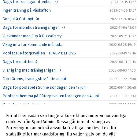
Dags för träningar utomhus :-)
2023-04-15 13:57
Ingen träning på Påskafton
2023-04-06 13:57
God Jul å Gott nytt år
2022-12-24 10:43
Dags för inomhusträningar igen :-)
2022-11-04 13:01
Vi avrundar med Cup å PizzaParty
2022-09-21 17:27
Viktig info för kommande månad…
2022-08-28 19:19
Poolspel Råtorpsvallen - HJÄLP BEHÖVS
2022-08-19 12:16
Dags för matcher :)
2022-08-11 10:14
Vi är igång med träningar igen :-)
2022-08-03 17:30
Cup i Grums, träningslov å lite annat
2022-06-22 17:08
Dags för poolspel i Sunne söndagen den 19 juni
2022-06-14 20:48
Poolspel hemma på Råtorpsvallen lördagen den 4 juni
2022-06-01 19:41
Dags för dubbla träningar
2022-05-29 21:03
Dags för matcher (lite info)
2022-05-15 20:40
För att hemsidan ska fungera korrekt använder vi nödvändiga
Mer info inför lördagens CUP
cookies från SportAdmin. Dessa går inte att stänga av.
2022-04-28 22:26
Föreningen kan också använda frivilliga cookies, t.ex. för
Träningar mm
2022-04-06 21:41
statistik eller marknadsföring. Du väljer själv om du vill