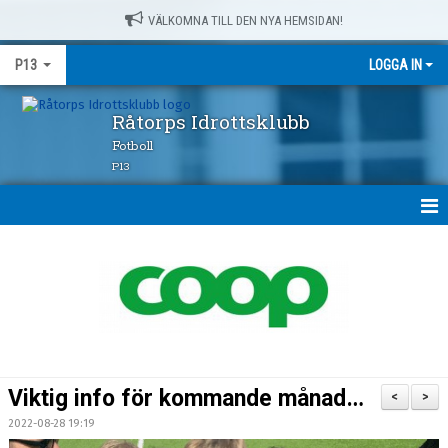
VÄLKOMNA TILL DEN NYA HEMSIDAN!
P13
LOGGA IN
Råtorps Idrottsklubb
Fotboll
P13
HEM
NYHETER
KALENDER
MATCHER
Viktig info för kommande månad…
<
>
TRUPPEN
2022-08-28 19:19