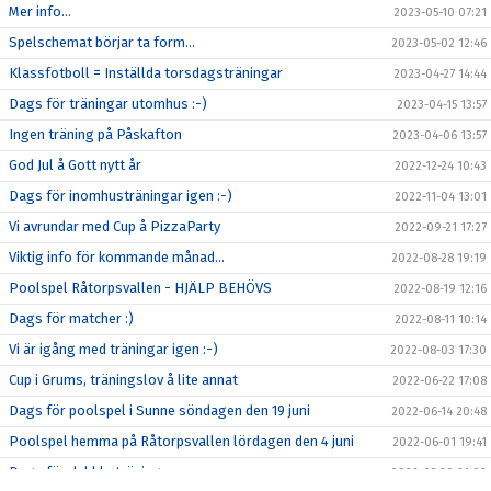
Mer info...
2023-05-10 07:21
Spelschemat börjar ta form...
2023-05-02 12:46
Klassfotboll = Inställda torsdagsträningar
2023-04-27 14:44
Dags för träningar utomhus :-)
2023-04-15 13:57
Ingen träning på Påskafton
2023-04-06 13:57
God Jul å Gott nytt år
2022-12-24 10:43
Dags för inomhusträningar igen :-)
2022-11-04 13:01
Vi avrundar med Cup å PizzaParty
2022-09-21 17:27
Viktig info för kommande månad…
2022-08-28 19:19
Poolspel Råtorpsvallen - HJÄLP BEHÖVS
2022-08-19 12:16
Dags för matcher :)
2022-08-11 10:14
Vi är igång med träningar igen :-)
2022-08-03 17:30
Cup i Grums, träningslov å lite annat
2022-06-22 17:08
Dags för poolspel i Sunne söndagen den 19 juni
2022-06-14 20:48
Poolspel hemma på Råtorpsvallen lördagen den 4 juni
2022-06-01 19:41
Dags för dubbla träningar
2022-05-29 21:03