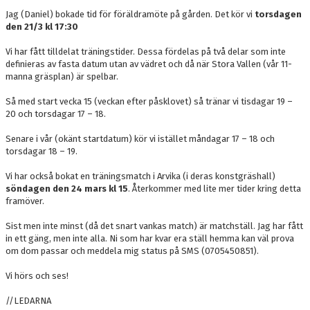
Jag (Daniel) bokade tid för föräldramöte på gården. Det kör vi
torsdagen
den 21/3 kl 17:30
Vi har fått tilldelat träningstider. Dessa fördelas på två delar som inte
definieras av fasta datum utan av vädret och då när Stora Vallen (vår 11-
manna gräsplan) är spelbar.
Så med start vecka 15 (veckan efter påsklovet) så tränar vi tisdagar 19 –
20 och torsdagar 17 – 18.
Senare i vår (okänt startdatum) kör vi istället måndagar 17 – 18 och
torsdagar 18 – 19.
Vi har också bokat en träningsmatch i Arvika (i deras konstgräshall)
söndagen den 24 mars kl 15
. Återkommer med lite mer tider kring detta
framöver.
Sist men inte minst (då det snart vankas match) är matchställ. Jag har fått
in ett gäng, men inte alla. Ni som har kvar era ställ hemma kan väl prova
om dom passar och meddela mig status på SMS (0705450851).
Vi hörs och ses!
//LEDARNA