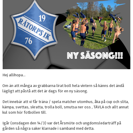
BILDGALLERI
DOKUMENT
KONTAKT
Hej allihopa…
Om än att många av grabbarna lirat boll hela vintern så känns det ändå
lägligt att påstå att det är dags för en ny säsong.
Det innebär att vi får träna / spela matcher utomhus, åka på cup och slita,
kämpa, svettas, skratta, trolla boll, smutsa ner oss , TÄVLA och allt annat
kul som hör fotbollen till.
Igår (onsdagen den 14/3) var det Årsmöte och ungdomsledarträff på
gården så några saker klarnade i samband med detta.