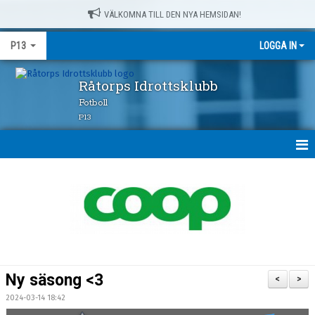
VÄLKOMNA TILL DEN NYA HEMSIDAN!
P13
LOGGA IN
Råtorps Idrottsklubb
Fotboll
P13
HEM
NYHETER
KALENDER
MATCHER
Ny säsong <3
<
>
TRUPPEN
2024-03-14 18:42