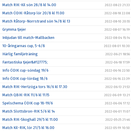
Match RIK-Kil sön 28/8 kl 14.00
2022-08-23 21:33
Match ÖDIK-Råtorp lör 20/8 kl 11.00
2022-08-18 22:08
Match Råtorp-Norrstrand sön 14/8 kl 13
2022-08-10 20:55
Grymma tjejer
2022-08-07 16:19
Inbjudan till match-Mallbacken
2022-08-04 15:14
10-åringarnas cup, 5-6/8
2022-08-01 10:30
Härlig familjeträning
2022-06-21 18:56
Fantastiska tjejer&#127775;
2022-06-18 17:59
Info ÖDIK cup-söndag 19/6
2022-06-16 22:50
Info ÖDIK cup-lördag 18/6
2022-06-16 22:39
Match RIK-Hertzöga tors 16/6 kl 17.30
2022-06-13 21:53
Match QBIK-RIK 11/6 kl 11.15
2022-06-09 13:21
Spelschema ÖDIK cup 18-19/6
2022-06-06 17:12
Match Slottsbron-RIK 5/6 kl 14
2022-06-01 11:07
Match RIK-Skoghall 29/5 kl 11.00
2022-05-25 21:46
Match Kil-RIK, lör 21/5 kl 16.00
2022-05-19 10:50