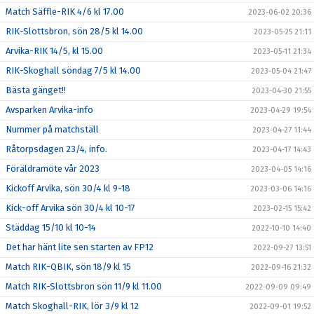
Match Säffle-RIK 4/6 kl 17.00
2023-06-02 20:36
RIK-Slottsbron, sön 28/5 kl 14.00
2023-05-25 21:11
Arvika-RIK 14/5, kl 15.00
2023-05-11 21:34
RIK-Skoghall söndag 7/5 kl 14.00
2023-05-04 21:47
Bästa gänget!!
2023-04-30 21:55
Avsparken Arvika-info
2023-04-29 19:54
Nummer på matchställ
2023-04-27 11:44
Råtorpsdagen 23/4, info.
2023-04-17 14:43
Föräldramöte vår 2023
2023-04-05 14:16
Kickoff Arvika, sön 30/4 kl 9-18
2023-03-06 14:16
Kick-off Arvika sön 30/4 kl 10-17
2023-02-15 15:42
Städdag 15/10 kl 10-14
2022-10-10 14:40
Det har hänt lite sen starten av FP12
2022-09-27 13:51
Match RIK-QBIK, sön 18/9 kl 15
2022-09-16 21:32
Match RIK-Slottsbron sön 11/9 kl 11.00
2022-09-09 09:49
Match Skoghall-RIK, lör 3/9 kl 12
2022-09-01 19:52