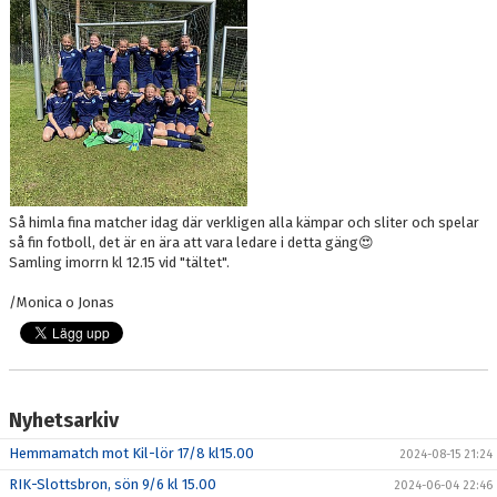
BILDGALLERI
DOKUMENT
KONTAKT
Så himla fina matcher idag där verkligen alla kämpar och sliter och spelar
så fin fotboll, det är en ära att vara ledare i detta gäng😍
Samling imorrn kl 12.15 vid "tältet".
/Monica o Jonas
Nyhetsarkiv
Hemmamatch mot Kil-lör 17/8 kl15.00
2024-08-15 21:24
RIK-Slottsbron, sön 9/6 kl 15.00
2024-06-04 22:46