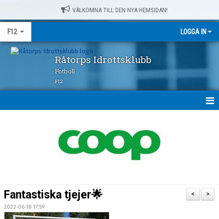
VÄLKOMNA TILL DEN NYA HEMSIDAN!
F12
LOGGA IN
Råtorps Idrottsklubb
Fotboll
F12
HEM
NYHETER
KALENDER
MATCHER
Fantastiska tjejer🌟
<
>
TRUPPEN
2022-06-18 17:59