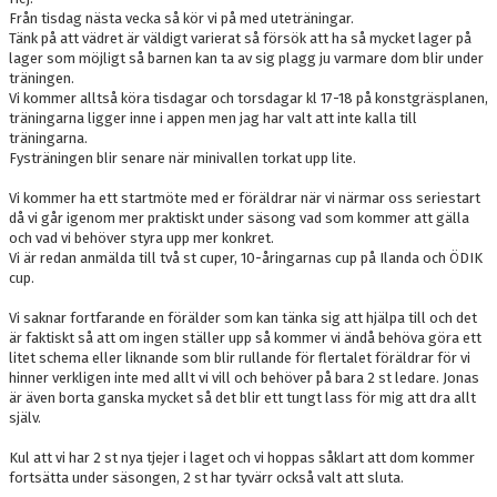
BILDGALLERI
Från tisdag nästa vecka så kör vi på med uteträningar.
Tänk på att vädret är väldigt varierat så försök att ha så mycket lager på
lager som möjligt så barnen kan ta av sig plagg ju varmare dom blir under
DOKUMENT
träningen.
Vi kommer alltså köra tisdagar och torsdagar kl 17-18 på konstgräsplanen,
KONTAKT
träningarna ligger inne i appen men jag har valt att inte kalla till
träningarna.
Fysträningen blir senare när minivallen torkat upp lite.
Vi kommer ha ett startmöte med er föräldrar när vi närmar oss seriestart
då vi går igenom mer praktiskt under säsong vad som kommer att gälla
och vad vi behöver styra upp mer konkret.
Vi är redan anmälda till två st cuper, 10-åringarnas cup på Ilanda och ÖDIK
cup.
Vi saknar fortfarande en förälder som kan tänka sig att hjälpa till och det
är faktiskt så att om ingen ställer upp så kommer vi ändå behöva göra ett
litet schema eller liknande som blir rullande för flertalet föräldrar för vi
hinner verkligen inte med allt vi vill och behöver på bara 2 st ledare. Jonas
är även borta ganska mycket så det blir ett tungt lass för mig att dra allt
själv.
Kul att vi har 2 st nya tjejer i laget och vi hoppas såklart att dom kommer
fortsätta under säsongen, 2 st har tyvärr också valt att sluta.