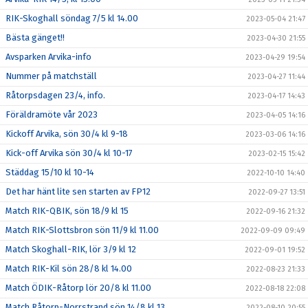
RIK-Skoghall söndag 7/5 kl 14.00
2023-05-04 21:47
Bästa gänget!!
2023-04-30 21:55
Avsparken Arvika-info
2023-04-29 19:54
Nummer på matchställ
2023-04-27 11:44
Råtorpsdagen 23/4, info.
2023-04-17 14:43
Föräldramöte vår 2023
2023-04-05 14:16
Kickoff Arvika, sön 30/4 kl 9-18
2023-03-06 14:16
Kick-off Arvika sön 30/4 kl 10-17
2023-02-15 15:42
Städdag 15/10 kl 10-14
2022-10-10 14:40
Det har hänt lite sen starten av FP12
2022-09-27 13:51
Match RIK-QBIK, sön 18/9 kl 15
2022-09-16 21:32
Match RIK-Slottsbron sön 11/9 kl 11.00
2022-09-09 09:49
Match Skoghall-RIK, lör 3/9 kl 12
2022-09-01 19:52
Match RIK-Kil sön 28/8 kl 14.00
2022-08-23 21:33
Match ÖDIK-Råtorp lör 20/8 kl 11.00
2022-08-18 22:08
Match Råtorp-Norrstrand sön 14/8 kl 13
2022-08-10 20:55