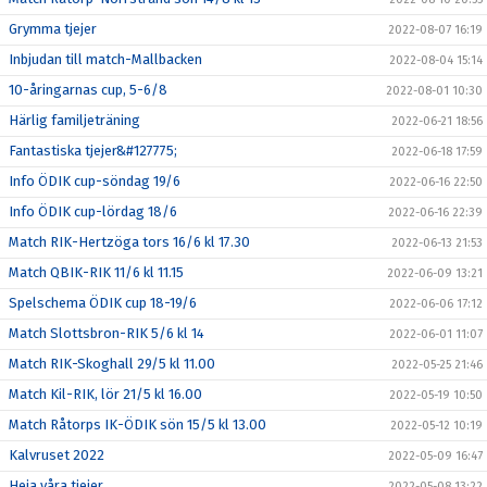
Grymma tjejer
2022-08-07 16:19
Inbjudan till match-Mallbacken
2022-08-04 15:14
10-åringarnas cup, 5-6/8
2022-08-01 10:30
Härlig familjeträning
2022-06-21 18:56
Fantastiska tjejer&#127775;
2022-06-18 17:59
Info ÖDIK cup-söndag 19/6
2022-06-16 22:50
Info ÖDIK cup-lördag 18/6
2022-06-16 22:39
Match RIK-Hertzöga tors 16/6 kl 17.30
2022-06-13 21:53
Match QBIK-RIK 11/6 kl 11.15
2022-06-09 13:21
Spelschema ÖDIK cup 18-19/6
2022-06-06 17:12
Match Slottsbron-RIK 5/6 kl 14
2022-06-01 11:07
Match RIK-Skoghall 29/5 kl 11.00
2022-05-25 21:46
Match Kil-RIK, lör 21/5 kl 16.00
2022-05-19 10:50
Match Råtorps IK-ÖDIK sön 15/5 kl 13.00
2022-05-12 10:19
Kalvruset 2022
2022-05-09 16:47
Heja våra tjejer
2022-05-08 13:22