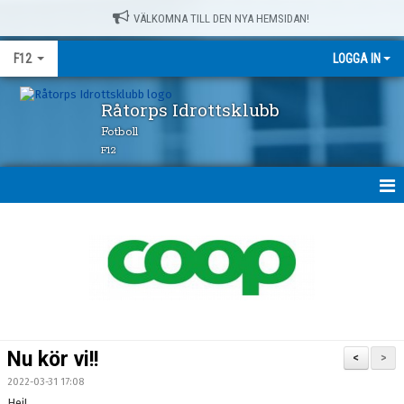
VÄLKOMNA TILL DEN NYA HEMSIDAN!
F12
LOGGA IN
Råtorps Idrottsklubb
Fotboll
F12
HEM
NYHETER
KALENDER
MATCHER
Nu kör vi!!
<
>
TRUPPEN
2022-03-31 17:08
Hej!