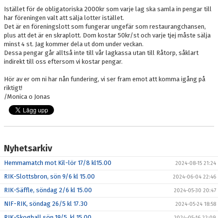
Istället för de obligatoriska 2000kr som varje lag ska samla in pengar till
har föreningen valt att sälja lotter istället.
Det är en föreningslott som fungerar ungefär som restaurangchansen,
plus att det är en skraplott. Dom kostar 50kr/st och varje tjej måste sälja
minst 4 st. Jag kommer dela ut dom under veckan.
Dessa pengar går alltså inte till vår lagkassa utan till Råtorp, såklart
indirekt till oss eftersom vi kostar pengar.
Hör av er om ni har nån fundering, vi ser fram emot att komma igång på
riktigt!
/Monica o Jonas
Nyhetsarkiv
Hemmamatch mot Kil-lör 17/8 kl15.00
2024-08-15 21:24
RIK-Slottsbron, sön 9/6 kl 15.00
2024-06-04 22:46
RIK-Säffle, söndag 2/6 kl 15.00
2024-05-30 20:47
NIF-RIK, söndag 26/5 kl 17.30
2024-05-24 18:58
RIK-Skoghall sön 19/5, kl 15.00
2024-05-16 22:09